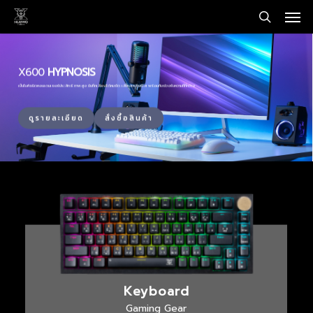
Men
Skip
to
search
main
content
X600
HYPNOSIS
เป็นไมค์ชนิดคอนเดนเซอร์ประสิทธิภาพสูง บันทึกเสียงได้คมชัด เสียงเคลียร์ใส พร้อมกับช่วงรับความถี่ที่กว้าง
ดูรายละเอียด
สั่งซื้อสินค้า
Keyboard
Gaming Gear