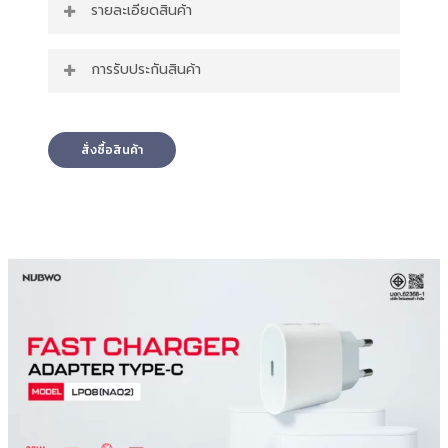
รายละเอียดสินค้า
หัวปลั๊กแบบ EU PLUG ใช้งานได้ทั่วโลก
การรับประกันสินค้า
รองรับ USB-Port Output 5v ~ 3A พกพา
สะดวก
สินค้ารับประกัน 1 ปี
มาตรฐาน มอก. รองรับการใช้งานที่หลากหลาย
Quick charging 20W ป้องกันกระแสไฟเกิน
สั่งซื้อสินค้า
รองรับกระแสไฟ 100 – 240V