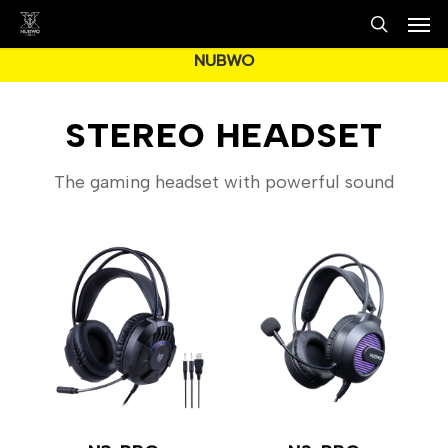
Men
Skip
to
search
NUBWO
main
content
STEREO HEADSET
The gaming headset with powerful sound