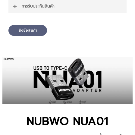
วัสดุเป็น Aluminum
การรับประกันสินค้า
ความเร็วส่งข้อมูลได้สูงสุด 200 Mb/s
ขนาดเล็กกระทัดรัด พกพาสะดวก
สินค้ารับประกัน 1 เดือน
รองรับการใช้งาน Window / Android / Mac / Other
สั่งซื้อสินค้า
NUBWO NUA01