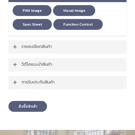
PNG Image
Visual Image
Spec Sheet
Function Control
รายละเอียดสินค้า
ฟีเจอร์เด่นของ โต๊ะปรับระดับไฟฟ้า รุ่น NXGD-994
วีดีโอแนะนำสินค้า
วัสดุหน้าTOPทำมาจากไฟเบอร์คาร์บอนเกรน P2
ที่มีความหนา 1.5 cm
การรับประกันสินค้า
มีให้เลือก 4 สี สีดำ สีขาว สีไม้ดำและสีไม้ขาว
มอเตอร์เดี่ยวปรับระดับได้ 72 – 117 cm. ด้วย
โครงสร้างรับประกัน 2 ปี มอเตอร์รับประกัน 1 ปี
ความเร็ว 10 มม.ต่อวินาที
มีจอแสดงผล LED และแผงควบคุมโต๊ะ
สั่งซื้อสินค้า
ปุ่ม Reminder เพื่อเตือนการนั่งหรือยืนนานเกิน
ไป ตั้งได้ตั้งแต่ 30 45 60 นาที
มีปุ่มลัดสามารถกดเพื่อขึ้นหรือลงได้โดยไม่ต้อง
กดค้างและสามารถจดจำความสูงที่เราตั้งได้