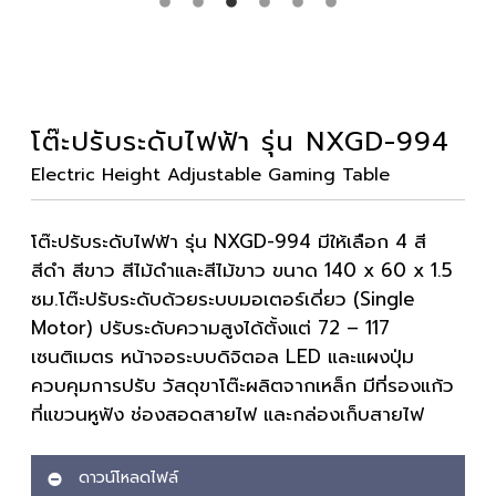
โต๊ะปรับระดับไฟฟ้า รุ่น NXGD-994
Electric Height Adjustable Gaming Table
โต๊ะปรับระดับไฟฟ้า
รุ่น NXGD-994 มีให้เลือก 4 สี
สีดำ สีขาว สีไม้ดำและสีไม้ขาว ขนาด 140 x 60 x 1.5
ซม.โต๊ะปรับระดับด้วยระบบมอเตอร์เดี่ยว (Single
Motor) ปรับระดับความสูงได้ตั้งแต่ 72 – 117
เซนติเมตร หน้าจอระบบดิจิตอล LED และแผงปุ่ม
ควบคุมการปรับ วัสดุขาโต๊ะผลิตจากเหล็ก มีที่รองแก้ว
ที่แขวนหูฟัง ช่องสอดสายไฟ และกล่องเก็บสายไฟ
ดาวน์โหลดไฟล์