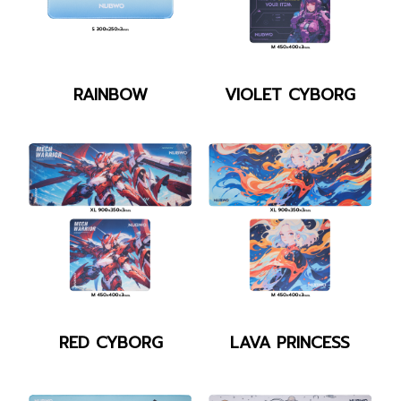
NP643_RAINBOW
NP643_VIOLET-
RAINBOW
VIOLET CYBORG
WHITE
CYBORG-
fix
NP643_RED-
NP643_LAVA-
RED CYBORG
LAVA PRINCESS
CYBORG-
PRINCESS-
fix
fix