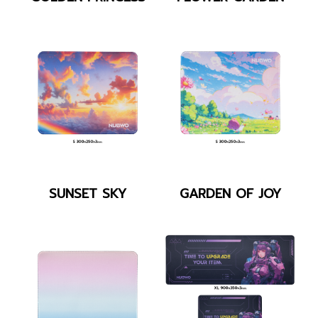
PRINCESS-
GARDEN
fix
NP643_SUNSET
NP643_GARDEN
SUNSET SKY
GARDEN OF JOY
SKY
OF
JOY