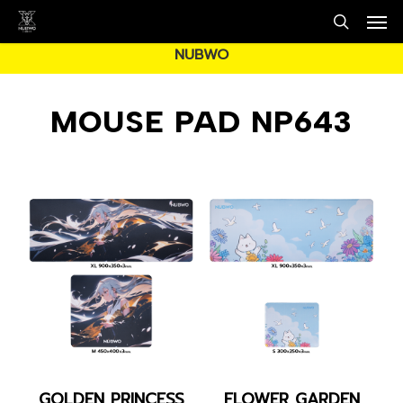
Men
Skip
to
search
NUBWO
main
content
MOUSE PAD NP643
NP643_GOLDEN-
NP643_FLOWER
GOLDEN PRINCESS
FLOWER GARDEN