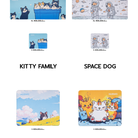
NP643_KITTY
NP643_SPACE
KITTY FAMILY
SPACE DOG
FAMILY
DOG