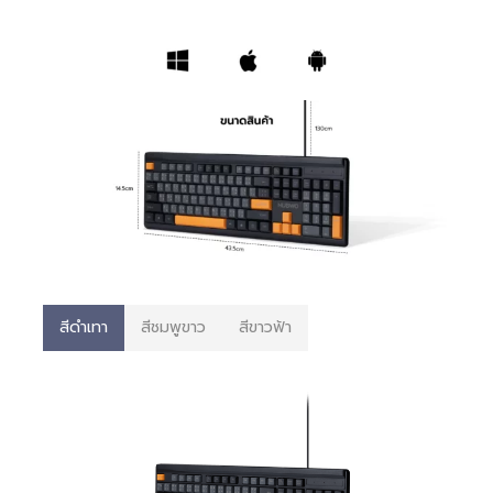
สีดำเทา
สีชมพูขาว
สีขาวฟ้า