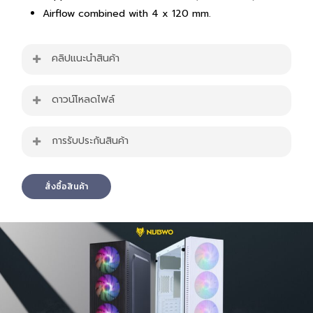
Airflow combined with 4 x 120 mm.
คลิปแนะนำสินค้า
ดาวน์โหลดไฟล์
Image PNG
Spec Sheet
การรับประกันสินค้า
สินค้ารับประกัน 1 ปี
สั่งซื้อสินค้า
https://www.youtube.com/watch?v=fTlghaDUPd0