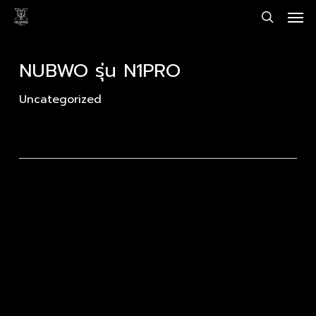
Men
Skip
to
search
main
content
NUBWO รุ่น N1PRO
Uncategorized