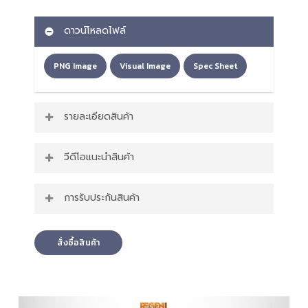
ดาวน์โหลดไฟล์
PNG Image
Visual Image
Spec Sheet
รายละเอียดสินค้า
รายละเอียด เก้าอี้เพื่อสุขภาพ รุ่น NXRG03
วีดีโอแนะนำสินค้า
มีให้เลือกทั้งหมด 4 สี สีแดง สีส้ม สีดำ สีม่วง
พนักพิงศีรษะ ปรับองศาได้และปรับระดับความสูง
ต่ำได้
การรับประกันสินค้า
ตัวพนักพิงศรีษะหุ้มด้วยหนัง PU นุ่มสบาย
ล้อ PU ขนาด 60มม. หมุนได้ 360 องศา มั่นคงแข็ง
สินค้ารับประกัน 2 ปี
แรง
สั่งซื้อสินค้า
ที่วางแขนปรับได้ 3 ทิศทางแบบ 3D Armrest
มี Back Support ดีไซน์ S Curve ช่วยรองรับสรีระ
ช่วงหลังของผู้นั่งได้
เบาะรองนั่ง สามารถปรับเลื่อนเข้า ออก ได้อย่าง