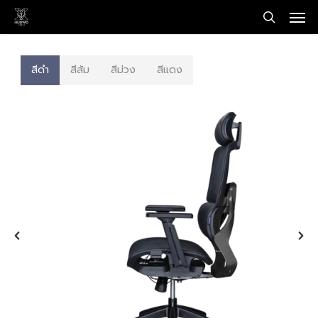
Men
Skip
to
search
main
content
สีดำ
สีส้ม
สีม่วง
สีแดง