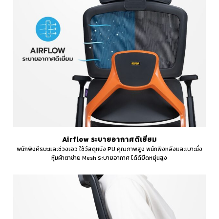
Airflow ระบายอากาศดีเยี่ยม
พนักพิงศีรษะและช่วงเอว ใช้วัสดุหนัง PU คุณภาพสูง พนักพิงหลังและเบาะนั่ง
หุ้มผ้าตาข่าย Mesh ระบายอากาศ ได้ดียืดหยุ่นสูง