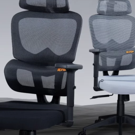
ลิฟต์แก๊ส: แบบ 3 ชั
รองรับน้ำหนัก: 100–