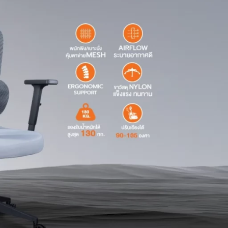
้น (ความแข็งแรงมาตรฐานกลางถึงสูง)
130 กก.