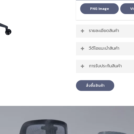
PNG Image
Vi
รายละเอียดสินค้า
คุณสมบัติเด่นขอ
วีดีโอแนะนำสินค้า
สีที่มีให้เลือก: ดำ / เทา
ขนาด: 116–124 x 53 x
การรับประกันสินค้า
หมอนรองคอ: ปรับได้แบ
สินค้ารับประกัน 2 ปี
วัสดุผนักพิง : ผ้าตาข
สั่งซื้อสินค้า
วัสดุเบาะรองนั่ง : 
ที่วางแขน: ปรับได้ 1D ป
ปรับเอน : 90–135 องศา
ปรับสูง-ต่ำ : 10 Cm (
ล้อ: ล้อสีดำ ขนาดใหญ
วัสดุขา : ไนลอน (nyl