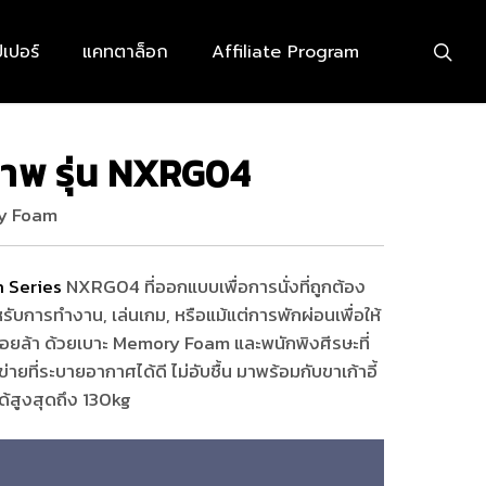
searc
เปอร์
แคทตาล็อก
Affiliate Program
ุขภาพ รุ่น NXRG04
ry Foam
 Series
NXRG04 ที่ออกแบบเพื่อการนั่งที่ถูกต้อง
บการทำงาน, เล่นเกม, หรือแม้แต่การพักผ่อนเพื่อให้
เมื่อยล้า ด้วยเบาะ Memory Foam และพนักพิงศีรษะที่
ายที่ระบายอากาศได้ดี ไม่อับชื้น มาพร้อมกับขาเก้าอี้
ด้สูงสุดถึง 130kg