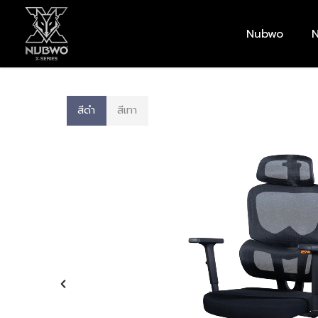
Skip
to
Nubwo
N
main
content
สีดำ
สีเทา