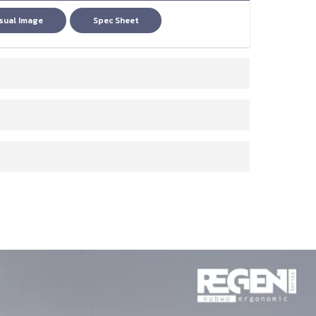
sual Image
Spec Sheet
ง Regen Series NXRG04
 52 ซม.
บ 2D ปรับขึ้น-ลง , ปรับองศา เงยขึ้น-ลง ได้
่าย (Mesh Fabric)
Memory foam
รับ ขึ้น – ลง ได้
 (ดึงออก-เพื่อปรับ/ดึงเข้า-เพื่อล็อค)
ดันขึ้น-เพื่อปรับความสูง-ต่ำ)
่ 60 มม.
on) แข็งแรง