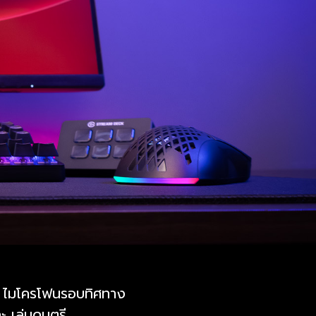
 ไมโครโฟนรอบทิศทาง
ะ เล่นดนตรี