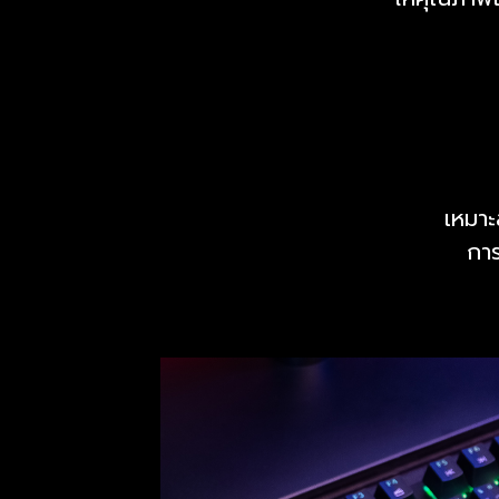
เหมาะ
กา