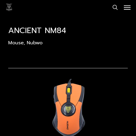
Men
Skip
to
search
main
content
ANCIENT NM84
Mouse
,
Nubwo