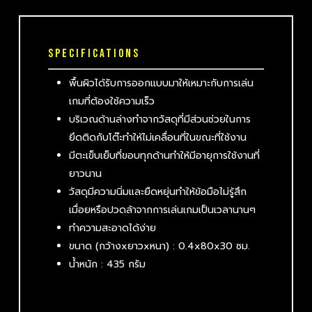
SPECIFICATIONS
พื้นผิวได้รับการออกแบบมาให้เหมาะกับการเล่น
เกมที่ต้องใช้ความเร็ว
บริเวณด้านล่างทำจากวัสดุที่มีส่วนช่วยในการ
ยึดติดกับโต๊ะทำให้ไม่เคลื่อนที่ในขณะที่ใช้งาน
มีตะเข็บเย็บที่ขอบทุกด้านทำให้มีอายุการใช้งานที่
ยาวนาน
วัสดุมีความนิ่มและยืดหยุ่นทำให้ข้อมือไม่รู้สึก
เมื่อยหรือปวดล้าจากการเล่นเกมเป็นเวลานานๆ
ทำความสะอาดได้ง่าย
ขนาด
(
กว้าง
x
ยาว
x
หนา
) : 0.4x80x30
ซม
.
น้ำหนัก
: 435
กรัม