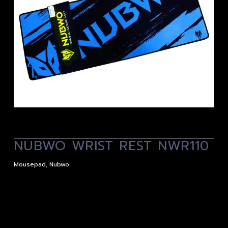
NUBWO WRIST REST NWR110
Mousepad
,
Nubwo