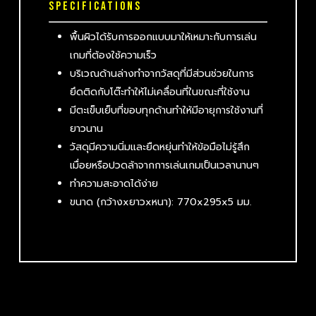
SPECIFICATIONS
พื้นผิวได้รับการออกแบบมาให้เหมาะกับการเล่น
เกมที่ต้องใช้ความเร็ว
บริเวณด้านล่างทำจากวัสดุที่มีส่วนช่วยในการ
ยึดติดกับโต๊ะทำให้ไม่เคลื่อนที่ในขณะที่ใช้งาน
มีตะเข็บเย็บที่ขอบทุกด้านทำให้มีอายุการใช้งานที่
ยาวนาน
วัสดุมีความนิ่มและยืดหยุ่นทำให้ข้อมือไม่รู้สึก
เมื่อยหรือปวดล้าจากการเล่นเกมเป็นเวลานานๆ
ทำความสะอาดได้ง่าย
ขนาด (กว้างxยาวxหนา): 770x295x5 มม.