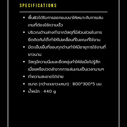
SPECIFICATIONS
พื้นผิวได้รับการออกแบบมาให้เหมาะกับการเล่น
เกมที่ต้องใช้ความเร็ว
บริเวณด้านล่างทำจากวัสดุที่มีส่วนช่วยในการ
ยึดติดกับโต๊ะทำให้ไม่เคลื่อนที่ในขณะที่ใช้งาน
มีตะเข็บเย็บที่ขอบทุกด้านทำให้มีอายุการใช้งานที่
ยาวนาน
วัสดุมีความนิ่มและยืดหยุ่นทำให้ข้อมือไม่รู้สึก
เมื่อยหรือปวดล้าจากการเล่นเกมเป็นเวลานานๆ
ทำความสะอาดได้ง่าย
ขนาด
(
กว้าง
x
ยาว
x
หนา
) : 800*300*5
มม
.
น้ำหนัก
: 440 g