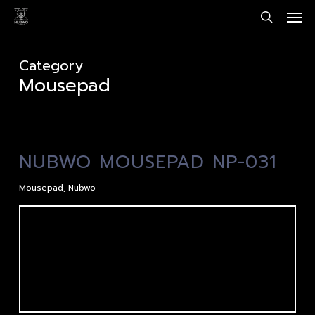
Men
Skip
to
search
main
Category
content
Mousepad
NUBWO MOUSEPAD NP-031
Mousepad
,
Nubwo