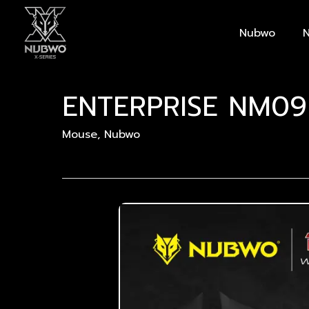
Skip
to
Nubwo
N
main
content
ENTERPRISE NM09
Mouse
,
Nubwo