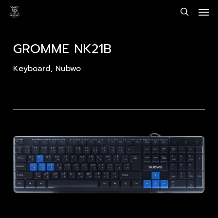
Men
Skip
to
search
main
content
GROMME NK21B
Keyboard
,
Nubwo