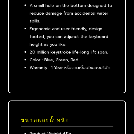
A small hole on the bottom designed to
reduce damage from accidental water
spills.
Ergonomic and user friendly, design-
footed, you can adjunct the keyboard
height as you like.
20 million keystroke life-long lift span.
Color : Blue, Green, Red
Warranty : 1 Year หรือตามเงื่อนไขของบริษัท
ขนาดและน้ำหนัก
Product Weight:411g