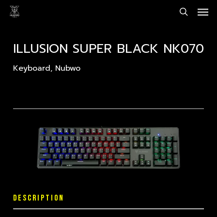
Men
Skip
to
search
main
content
ILLUSION SUPER BLACK NK070
Keyboard
,
Nubwo
DESCRIPTION