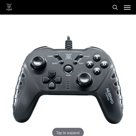
Men
Skip
to
search
main
content
Tap to expand