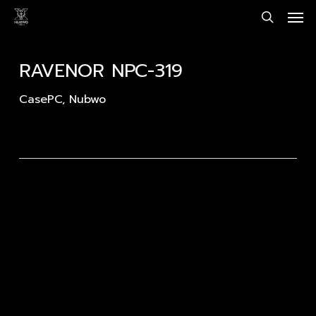
Men
Skip
to
search
main
content
RAVENOR NPC-319
CasePC
,
Nubwo