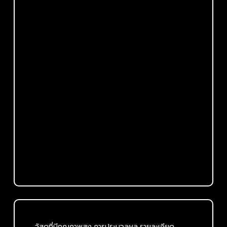
วัสดุที่มีคุณภาพสูง,การประมวลผล,รายละเอียด