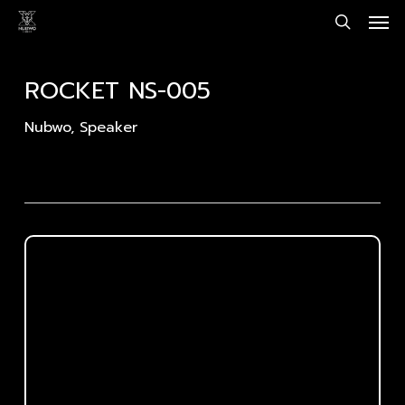
Men
Skip
to
search
main
content
ROCKET NS-005
Nubwo
,
Speaker