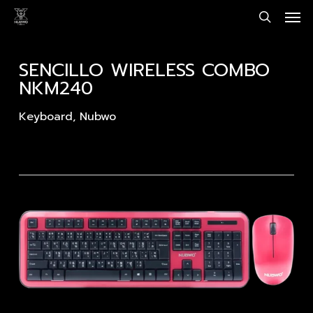
Men
Skip
to
search
main
content
SENCILLO WIRELESS COMBO
NKM240
Keyboard
,
Nubwo