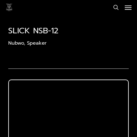
Men
Skip
to
search
main
content
SLICK NSB-12
Nubwo
,
Speaker