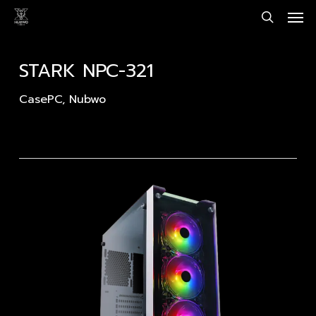
Men
Skip
to
search
main
content
STARK NPC-321
CasePC
,
Nubwo