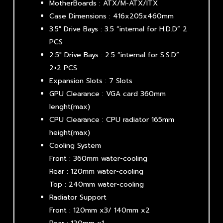
MotherBoards : ATX/M-ATX/ITX
Case Dimensions : 416x205x460mm
3.5″ Drive Bays : 3.5 “internal for H.D.D” 2
PCS
2.5″ Drive Bays : 2.5 “internal for S.S.D”
2+2 PCS
Expansion Slots : 7 Slots
GPU Clearance : VGA card 360mm
lenght(max)
CPU Clearance : CPU radiator 165mm
height(max)
Cooling System
Front : 360mm water-cooling
Rear : 120mm water-cooling
Top : 240mm water-cooling
Radiator Support
Front : 120mm x3/ 140mm x2