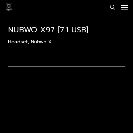
Men
Skip
to
search
main
content
NUBWO X97 [7.1 USB]
Headset
,
Nubwo X